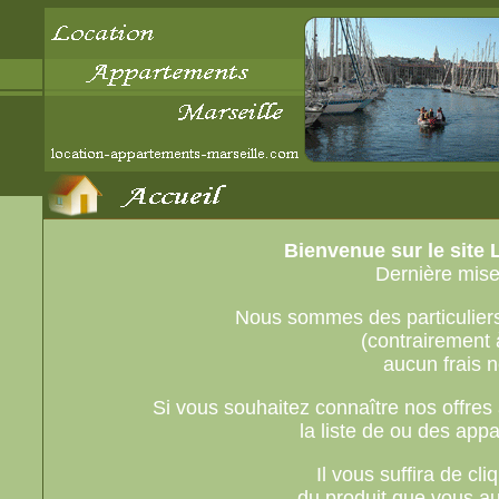
Bienvenue sur le site
Dernière mise 
Nous sommes des particuliers
(contrairement 
aucun frais 
Si vous souhaitez connaître nos offres 
la liste de ou des app
Il vous suffira de cli
du produit que vous au